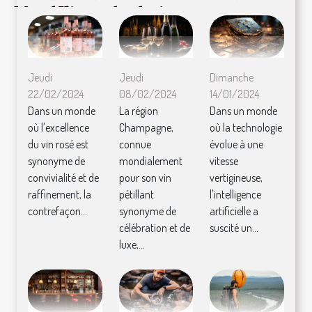
entreprises technologiques
immobilier
Mama Kana
Jeudi
Jeudi
Dimanche
22/02/2024
08/02/2024
14/01/2024
Dans un monde
La région
Dans un monde
où l'excellence
Champagne,
où la technologie
du vin rosé est
connue
évolue à une
synonyme de
mondialement
vitesse
convivialité et de
pour son vin
vertigineuse,
raffinement, la
pétillant
l'intelligence
contrefaçon...
synonyme de
artificielle a
célébration et de
suscité un...
luxe,...