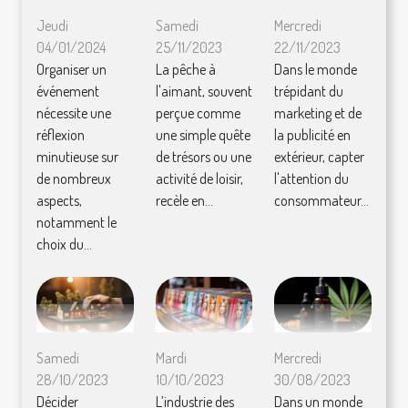
Jeudi
Samedi
Mercredi
04/01/2024
25/11/2023
22/11/2023
Organiser un
La pêche à
Dans le monde
événement
l'aimant, souvent
trépidant du
nécessite une
perçue comme
marketing et de
réflexion
une simple quête
la publicité en
minutieuse sur
de trésors ou une
extérieur, capter
de nombreux
activité de loisir,
l'attention du
aspects,
recèle en...
consommateur...
notamment le
choix du...
Samedi
Mardi
Mercredi
28/10/2023
10/10/2023
30/08/2023
Décider
L’industrie des
Dans un monde