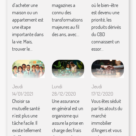
d’acheter une
magazines a
où le bien-être
maison ou un
connu des
est devenu une
appartement est
transformations
priorité, les
une étape
majeures au fil
produits dérivés
importante dans
des ans, avec...
du CBD
la vie. Mais,
connaissent un
trouver le...
essor...
Jeudi
Lundi
Jeudi
14/01/2021
28/12/2020
17/12/2020
Choisir sa
Une assurance
Vous êtes séduit
mutuelle santé
en général est un
par les atouts du
n’est plus une
organisme qui
marché
tâche facile. Il
assure la prise en
immobilier
existe tellement
charge des frais
d’Angers et vous