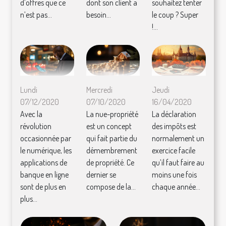
d’offres que ce
dont son client a
souhaitez tenter
n’est pas...
besoin...
le coup ? Super
!...
Lundi
Mercredi
Jeudi
07/12/2020
07/10/2020
16/04/2020
Avec la
La nue-propriété
La déclaration
révolution
est un concept
des impôts est
occasionnée par
qui fait partie du
normalement un
le numérique, les
démembrement
exercice facile
applications de
de propriété. Ce
qu’il faut faire au
banque en ligne
dernier se
moins une fois
sont de plus en
compose de la...
chaque année...
plus...