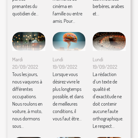
prenantes du
cinéma en
berbères, arabes
quotidien de...
famille ou entre
et...
amis. Pour...
Mardi
Lundi
Lundi
20/09/2022
19/09/2022
19/09/2022
Tous les jours,
Lorsque vous
La rédaction
nous vaquons à
désirez vivre le
d’un texte de
différentes
plus longtemps
qualité et
occupations.
possible, et dans
d’exactitude ne
Nous roulons en
de meilleures
doit contenir
voiture, à moto,
conditions, il
aucune faute
nous dormons
vous faut être...
orthographique.
sous...
Le respect...