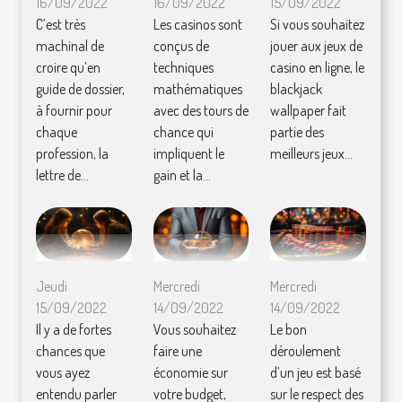
16/09/2022
16/09/2022
15/09/2022
C’est très
Les casinos sont
Si vous souhaitez
machinal de
conçus de
jouer aux jeux de
croire qu’en
techniques
casino en ligne, le
guide de dossier,
mathématiques
blackjack
à fournir pour
avec des tours de
wallpaper fait
chaque
chance qui
partie des
profession, la
impliquent le
meilleurs jeux...
lettre de...
gain et la...
Jeudi
Mercredi
Mercredi
15/09/2022
14/09/2022
14/09/2022
Il y a de fortes
Vous souhaitez
Le bon
chances que
faire une
déroulement
vous ayez
économie sur
d’un jeu est basé
entendu parler
votre budget,
sur le respect des