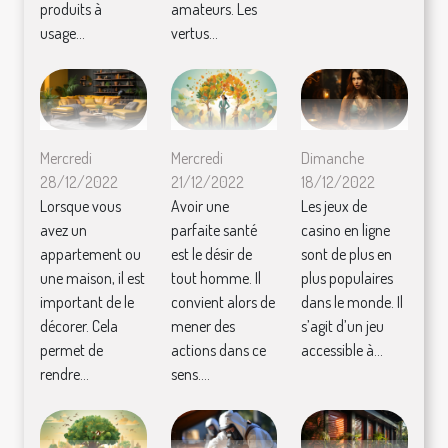
produits à
amateurs. Les
usage...
vertus...
Mercredi
Mercredi
Dimanche
28/12/2022
21/12/2022
18/12/2022
Lorsque vous
Avoir une
Les jeux de
avez un
parfaite santé
casino en ligne
appartement ou
est le désir de
sont de plus en
une maison, il est
tout homme. Il
plus populaires
important de le
convient alors de
dans le monde. Il
décorer. Cela
mener des
s’agit d’un jeu
permet de
actions dans ce
accessible à...
rendre...
sens....