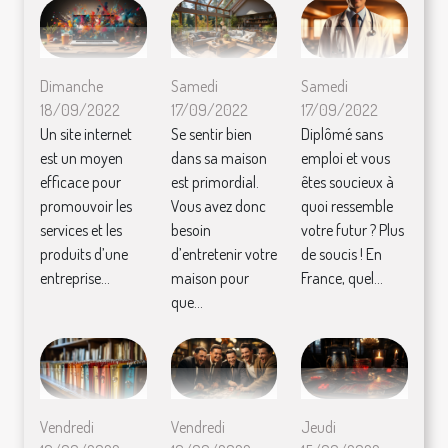
Dimanche
Samedi
Samedi
18/09/2022
17/09/2022
17/09/2022
Un site internet
Se sentir bien
Diplômé sans
est un moyen
dans sa maison
emploi et vous
efficace pour
est primordial.
êtes soucieux à
promouvoir les
Vous avez donc
quoi ressemble
services et les
besoin
votre futur ? Plus
produits d’une
d’entretenir votre
de soucis ! En
entreprise...
maison pour
France, quel...
que...
Vendredi
Vendredi
Jeudi