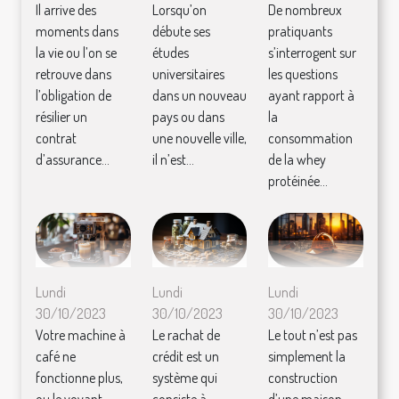
Il arrive des
Lorsqu’on
De nombreux
moments dans
débute ses
pratiquants
la vie ou l’on se
études
s’interrogent sur
retrouve dans
universitaires
les questions
l’obligation de
dans un nouveau
ayant rapport à
résilier un
pays ou dans
la
contrat
une nouvelle ville,
consommation
d’assurance...
il n’est...
de la whey
protéinée...
Lundi
Lundi
Lundi
30/10/2023
30/10/2023
30/10/2023
Votre machine à
Le rachat de
Le tout n’est pas
café ne
crédit est un
simplement la
fonctionne plus,
système qui
construction