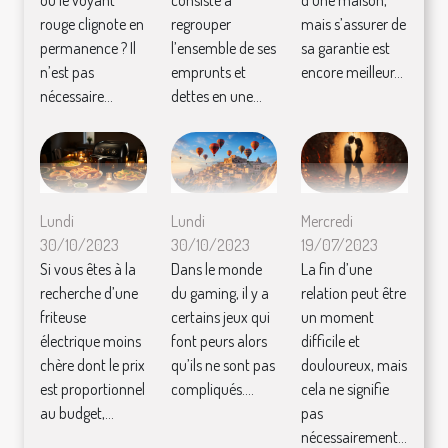
ou le voyant
consiste à
d’une maison,
rouge clignote en
regrouper
mais s’assurer de
permanence ? Il
l’ensemble de ses
sa garantie est
n’est pas
emprunts et
encore meilleur...
nécessaire...
dettes en une...
Mercredi
Lundi
Lundi
19/07/2023
30/10/2023
30/10/2023
La fin d’une
Si vous êtes à la
Dans le monde
relation peut être
recherche d’une
du gaming, il y a
un moment
friteuse
certains jeux qui
difficile et
électrique moins
font peurs alors
douloureux, mais
chère dont le prix
qu’ils ne sont pas
cela ne signifie
est proportionnel
compliqués....
pas
au budget,...
nécessairement...