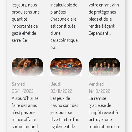
?
Covid ?
les jours, nous
incalculable de
votre enfant afin
produisons une
planètes.
de protéger ses
quantité
Chacune d’elle
pieds et de le
importante de
est constituée
rendre élégant.
gaz à effet de
d’une
Cependant...
serre. Ce...
caractéristique
ou...
Samedi
Jeudi
Vendredi
05/11/2022
03/11/2022
14/10/2022
Aujourd’hui, se
Les jeux de
La remise
faire des amis
casino sont des
gracieuse de
n’est pas une
jeux pour se
l’impôt revient à
mince affaire
divertir et se fait
octroyer une
surtout quand
également de
modération d’un