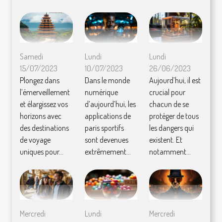
Samedi
Lundi
Lundi
15/07/2023
10/07/2023
26/06/2023
Plongez dans
Dans le monde
Aujourd’hui, il est
l’émerveillement
numérique
crucial pour
et élargissez vos
d’aujourd’hui, les
chacun de se
horizons avec
applications de
protéger de tous
des destinations
paris sportifs
les dangers qui
de voyage
sont devenues
existent. Et
uniques pour...
extrêmement...
notamment...
Mercredi
Lundi
Mercredi