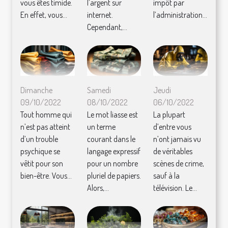
vous êtes timide.
l’argent sur
impôt par
En effet, vous...
internet.
l’administration...
Cependant,...
Dimanche
Samedi
Jeudi
09/10/2022
08/10/2022
06/10/2022
Tout homme qui
Le mot liasse est
La plupart
n’est pas atteint
un terme
d’entre vous
d’un trouble
courant dans le
n’ont jamais vu
psychique se
langage expressif
de véritables
vêtit pour son
pour un nombre
scènes de crime,
bien-être. Vous...
pluriel de papiers.
sauf à la
Alors,...
télévision. Le...