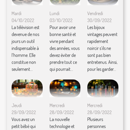
Mardi
Lundi
Vendredi
04/10/2022
03/10/2022
30/09/2022
La télévision est
Pour avoir une
Les bijoux
devenue de nos
bonne santé et
vintages peuvent
jours un outil
vivre pendant
rapidement
indispensable à
des années, vous
noircir s’ils ne
l’homme. Elle
devez éviter de
sont pas bien
constitue non
prendre tout ce
entretenus. Ainsi,
seulement...
qui pourrait...
pour les garder...
Jeudi
Mercredi
Mercredi
29/09/2022
28/09/2022
28/09/2022
Vous avez un
La nouvelle
Plusieurs
petit bébé qui
technologie et
personnes