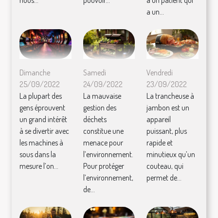
nous...
pouvoir...
à un patient qui
a un...
Dimanche
Samedi
Vendredi
25/09/2022
24/09/2022
23/09/2022
La plupart des
La mauvaise
La trancheuse à
gens éprouvent
gestion des
jambon est un
un grand intérêt
déchets
appareil
à se divertir avec
constitue une
puissant, plus
les machines à
menace pour
rapide et
sous dans la
l’environnement.
minutieux qu’un
mesure l’on...
Pour protéger
couteau, qui
l’environnement,
permet de...
de...