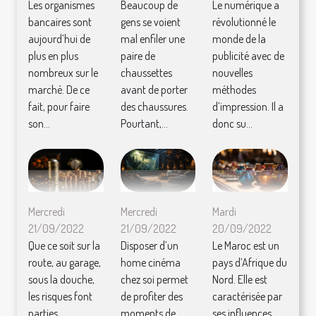
Les organismes
Beaucoup de
Le numérique a
bancaires sont
gens se voient
révolutionné le
aujourd’hui de
mal enfiler une
monde de la
plus en plus
paire de
publicité avec de
nombreux sur le
chaussettes
nouvelles
marché. De ce
avant de porter
méthodes
fait, pour faire
des chaussures.
d’impression. Il a
son...
Pourtant,...
donc su...
Mercredi
Mercredi
Mardi
21/09/2022
21/09/2022
20/09/2022
Que ce soit sur la
Disposer d’un
Le Maroc est un
route, au garage,
home cinéma
pays d’Afrique du
sous la douche,
chez soi permet
Nord. Elle est
les risques font
de profiter des
caractérisée par
parties
moments de
ses influences