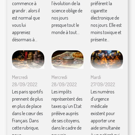
commence à
l’évolution de la
préfèrent la
grandir ; alors il
science oblige de
cigarette
est normal que
nos jours
électronique de
vous lui
presque tout le
nos jours. Elle est
appreniez
monde à tout...
moins toxique et
désormais à...
présente...
Mercredi
Mercredi
Mardi
28/09/2022
28/09/2022
27/09/2022
Les paris sportifs
Les impôts
Les numéros
prennent de plus
représentent des
d’urgence
en plus de place
taxes qu’un Etat
médicale
dans le cœur des
prélève auprès
existent pour
Français. Dans
de ses citoyens,
apporter une
cette rubrique,
dans le cadre de
aide simultanée