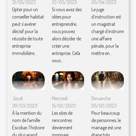
31/05/2023
22/05/2023
05/04/2023
Opter pour un
Si vous avez des
Le juge
conseiller habitat
idées pour
d’instruction est
peut s’avérer
entreprendre,
un magistrat
décisif pour la
vous pouvez
chargé d’instruire
réussite de toute
alors décider de
une affaire
entreprise
créer une
pénale, pour la
immobilière...
entreprise. Celà
mettre en...
vous...
Jeudi
Mercredi
Dimanche
30/03/2023
15/02/2023
05/02/2023
À la mention du
Les sites de
Pour beaucoup
nom de famille
rencontres
de personnes, le
Escobar, l’histoire
deviennent
mariage est une
du plus grand
monnaie
étape très