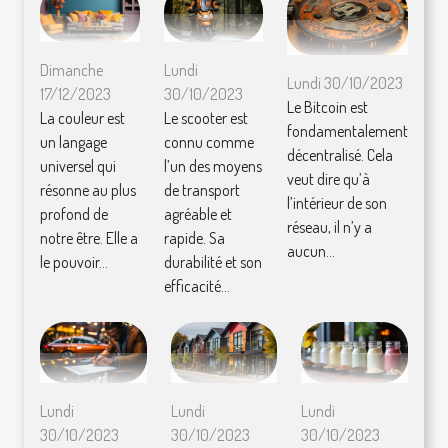
Dimanche
Lundi
Lundi 30/10/2023
17/12/2023
30/10/2023
Le Bitcoin est
La couleur est
Le scooter est
fondamentalement
un langage
connu comme
décentralisé. Cela
universel qui
l’un des moyens
veut dire qu’à
résonne au plus
de transport
l’intérieur de son
profond de
agréable et
réseau, il n’y a
notre être. Elle a
rapide. Sa
aucun...
le pouvoir...
durabilité et son
efficacité...
Lundi
Lundi
Lundi
30/10/2023
30/10/2023
30/10/2023