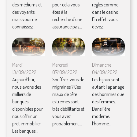
des médiums et
pour cela vous
règles comme
des voyants,
êtes à la
dans le casino.
mais vous ne
recherche d’une
En effet, vous
connaissez...
assurance pas...
devez...
Mardi
Mercredi
Dimanche
13/09/2022
07/09/2022
04/09/2022
Aujourd’hui,
Souffrez-vous de
Les bijoux sont
nous avons des
migraines ? Ces
autant l’apanage
milliers de
maux de tête
des hommes que
banques
extrêmes sont
des femmes.
disponibles pour
très débilitants et
Dans l’ère
nous offrir un
vous avez
moderne,
prêt immobilier.
probablement...
l’homme...
Les banques...