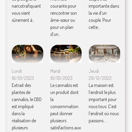
narcotrafiquant
courante pour
importante dans
vous vient
rencontrer son
la vie d’un
sûrement à...
âme-sœur ou
couple. Pour
pour un plan
cette...
d’un...
Lundi
Mardi
Jeudi
16/01/2023
10/01/2023
29/12/2022
Extrait des
Le cannabis est
La maison est
plantes de
un produit dont
l’endroit le plus
cannabis, le CBD
la
important pour
est impliqué
consommation
nous tous. C’est
dans la
peut donner
l’endroit où nous
réalisation de
plusieurs
passons...
plusieurs
satisfactions aux