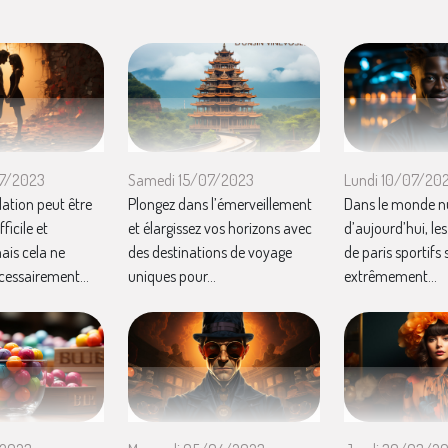
07/2023
Samedi 15/07/2023
Lundi 10/07/20
lation peut être
Plongez dans l’émerveillement
Dans le monde 
icile et
et élargissez vos horizons avec
d’aujourd’hui, le
ais cela ne
des destinations de voyage
de paris sportifs
écessairement...
uniques pour...
extrêmement...