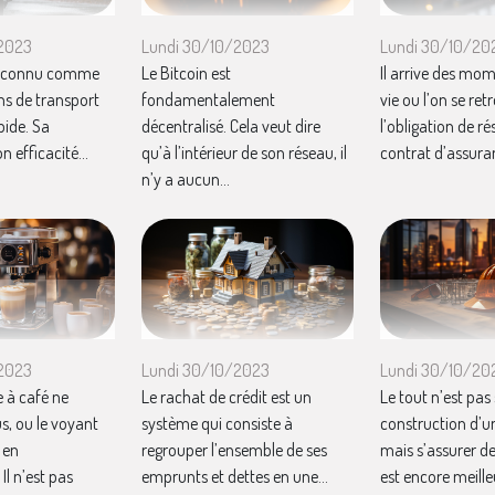
/2023
Lundi 30/10/2023
Lundi 30/10/20
st connu comme
Le Bitcoin est
Il arrive des mom
ns de transport
fondamentalement
vie ou l’on se re
pide. Sa
décentralisé. Cela veut dire
l’obligation de rés
n efficacité...
qu’à l’intérieur de son réseau, il
contrat d’assuran
n’y a aucun...
/2023
Lundi 30/10/2023
Lundi 30/10/20
 à café ne
Le rachat de crédit est un
Le tout n’est pas
s, ou le voyant
système qui consiste à
construction d’u
 en
regrouper l’ensemble de ses
mais s’assurer de
l n’est pas
emprunts et dettes en une...
est encore meilleu