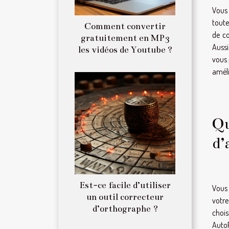
Vous 
toute
Comment convertir
de co
gratuitement en MP3
Aussi
les vidéos de Youtube ?
vous 
améli
Qu
d’
Est-ce facile d’utiliser
Vous 
un outil correcteur
votre
d’orthographe ?
chois
AutoP