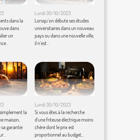
23
Lundi 30/10/2023
ents dans la
Lorsqu’on débute ses études
trouve dans
universitaires dans un nouveau
ilier un
pays ou dans une nouvelle ville,
ce...
il n’est...
23
Lundi 30/10/2023
 simplement la
Si vous êtes à la recherche
ne maison,
d’une friteuse électrique moins
 sa garantie
chère dont le prix est
r...
proportionnel au budget,...