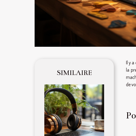
Il y 
la pr
SIMILAIRE
machi
de vo
Po