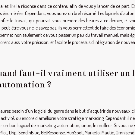
allez
lire
la réponse dans ce contenu afin de vous y lancer de ce part. En 
s énumérées. Cependant, vous aurez un bref résumé. Les logiciels d’autom
nfier le travail, qui pourrait vous prendre des heures à ce dernier, et
, peut-être vous ne le savez pas, ils vous permettent de faire des économies. C
permet non seulement de vous passer un peu du travail manuel, mais égal
orent aussi votre précision, et facilite le processus d’intégration de nouveau
and faut-il vraiment utiliser un 
automation ?
aurez besoin d’un logiciel du genre dans le but d’acquérir de nouveaux clie
 activité, ou encore d’améliorer votre stratégie marketing. Cependant, il ne f
ir un bon logiciel de marketing automation, sinon, le meilleur. Si vous ne 
ilot, Drip, SendinBlue, GetResponse, HubSpot, Marketo, Mautic, Omnisend 