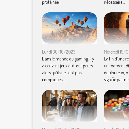
protéinée...
nécessaire...
Mercredi 19/
Lundi 30/10/2023
La fin d’une re
Dans le monde du gaming, il y
un moment diff
a certains jeux qui font peurs
douloureux, m
alors qu’ils ne sont pas
signifie pas n
compliqués....