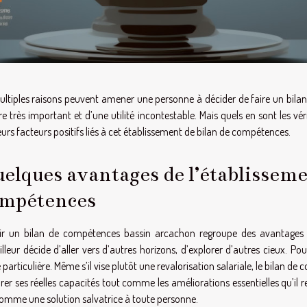
ltiples raisons peuvent amener une personne à décider de faire un bilan 
re très important et d’une utilité incontestable. Mais quels en sont les vé
eurs facteurs positifs liés à cet établissement de bilan de compétences.
elques avantages de l’établisseme
mpétences
lir un
bilan de compétences bassin arcachon
regroupe des avantages po
illeur décide d’aller vers d’autres horizons, d’explorer d’autres cieux. P
té particulière. Même s’il vise plutôt une revalorisation salariale, le bilan d
er ses réelles capacités tout comme les améliorations essentielles qu’il r
comme une solution salvatrice à toute personne.