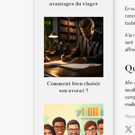
avantages du viager
En ou
concu
toute
A la 
sont 
affro
Qu
Afin 
Comment bien choisir
excel
son avocat ?
compé
meill
Merc