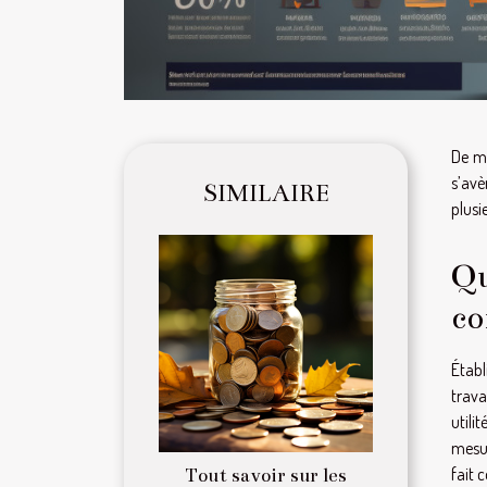
De mu
s’avè
SIMILAIRE
plusi
Qu
co
Étab
trava
utili
mesur
fait 
Tout savoir sur les