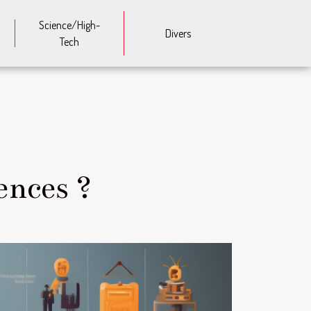
Science/High-
Divers
Tech
ences ?