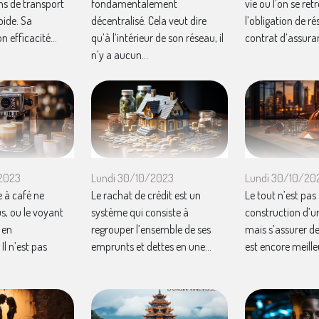
ns de transport
fondamentalement
vie ou l’on se re
pide. Sa
décentralisé. Cela veut dire
l’obligation de rés
n efficacité...
qu’à l’intérieur de son réseau, il
contrat d’assuran
n’y a aucun...
/2023
Lundi 30/10/2023
Lundi 30/10/20
 à café ne
Le rachat de crédit est un
Le tout n’est pas
s, ou le voyant
système qui consiste à
construction d’u
 en
regrouper l’ensemble de ses
mais s’assurer de
l n’est pas
emprunts et dettes en une...
est encore meilleu