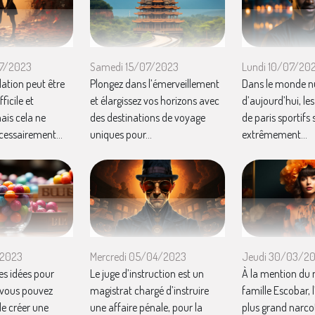
07/2023
Samedi 15/07/2023
Lundi 10/07/20
lation peut être
Plongez dans l’émerveillement
Dans le monde 
icile et
et élargissez vos horizons avec
d’aujourd’hui, le
ais cela ne
des destinations de voyage
de paris sportifs
écessairement...
uniques pour...
extrêmement...
/2023
Mercredi 05/04/2023
Jeudi 30/03/2
es idées pour
Le juge d’instruction est un
À la mention du
 vous pouvez
magistrat chargé d’instruire
famille Escobar, l
de créer une
une affaire pénale, pour la
plus grand narco