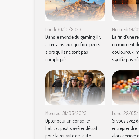
Mercredi 19/
Lundi 30/10/2023
La fin d’une re
Dans le monde du gaming, il y
un moment diff
a certains jeux qui font peurs
douloureux, m
alors qu’ils ne sont pas
signifie pas n
compliqués....
Mercredi 31/05/2023
Lundi 22/05
Opter pour un conseiller
Si vous avez d
habitat peut s’avérer décisif
entreprendre,
pour la réussite de toute
alors décider 