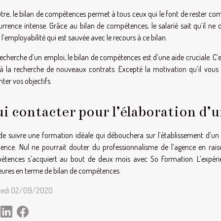
tre, le bilan de compétences permet à tous ceux qui le font de rester compé
rrence intense. Grâce au bilan de compétences, le salarié sait qu’il ne d
 l’employabilité qui est sauvée avec le recours à ce bilan.
recherche d’un emploi, le bilan de compétences est d’une aide cruciale. C’
à la recherche de nouveaux contrats. Excepté la motivation qu’il vous 
nter vos objectifs.
i contacter pour l’élaboration d’
de suivre une formation idéale qui débouchera sur l’établissement d’u
lence. Nul ne pourrait douter du professionnalisme de l’agence en raiso
tences s’acquiert au bout de deux mois avec So Formation. L’expérien
eures en terme de bilan de compétences.
redi 02/09/2020