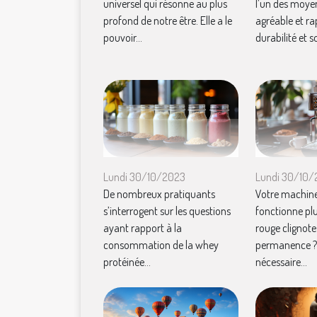
universel qui résonne au plus
l’un des moye
profond de notre être. Elle a le
agréable et ra
pouvoir...
durabilité et so
Lundi 30/10/2023
Lundi 30/10
De nombreux pratiquants
Votre machine
s’interrogent sur les questions
fonctionne plu
ayant rapport à la
rouge clignote
consommation de la whey
permanence ? I
protéinée...
nécessaire...