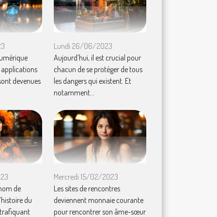
23
Lundi 26/06/2023
numérique
Aujourd’hui, il est crucial pour
s applications
chacun de se protéger de tous
 sont devenues
les dangers qui existent. Et
notamment...
023
Mercredi 15/02/2023
 nom de
Les sites de rencontres
’histoire du
deviennent monnaie courante
trafiquant
pour rencontrer son âme-sœur