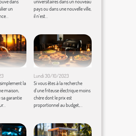
trouve dans
universitaires dans un nouveau
ilier un
pays ou dans une nouvelle ville,
ce...
il n’est...
23
Lundi 30/10/2023
 simplement la
Si vous êtes à la recherche
ne maison,
d’une friteuse électrique moins
 sa garantie
chère dont le prix est
r...
proportionnel au budget,...